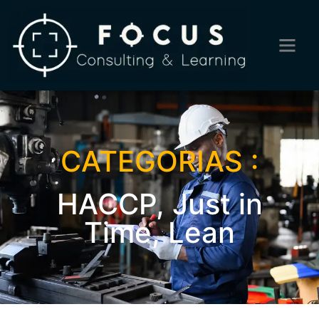
CATEGORIAS :
HACCP
,
Just in
Time
,
Lean